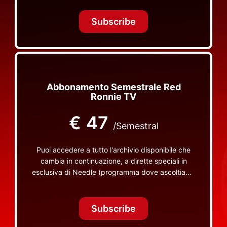
Tonight Together e altri programmi su Red Ronnie
TV non visibili da nessuna altra parte
Subscribe
Abbonamento Semestrale Red
Ronnie TV
€
47
/Semestral
Puoi accedere a tutto l'archivio disponibile che
cambia in continuazione, a dirette speciali in
esclusiva di Needle (programma dove ascoltiamo
insieme vinili), le dirette intime Let's Spend
Tonight Together e altri programmi su Red Ronnie
TV non visibili da nessuna altra parte
Subscribe