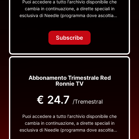
Puoi accedere a tutto l'archivio disponibile che
cambia in continuazione, a dirette speciali in
esclusiva di Needle (programma dove ascoltiamo
insieme vinili), le dirette intime Let's Spend
Tonight Together e altri programmi su Red Ronnie
TV non visibili da nessuna altra parte
Subscribe
Abbonamento Trimestrale Red
Ronnie TV
€
24.7
/Tremestral
Puoi accedere a tutto l'archivio disponibile che
cambia in continuazione, a dirette speciali in
esclusiva di Needle (programma dove ascoltiamo
insieme vinili), le dirette intime Let's Spend