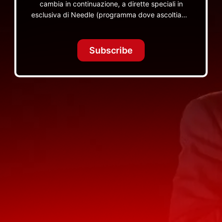
cambia in continuazione, a dirette speciali in
esclusiva di Needle (programma dove ascoltiamo
insieme vinili), le dirette intime Let's Spend
Tonight Together e altri programmi su Red Ronnie
TV non visibili da nessuna altra parte
Subscribe