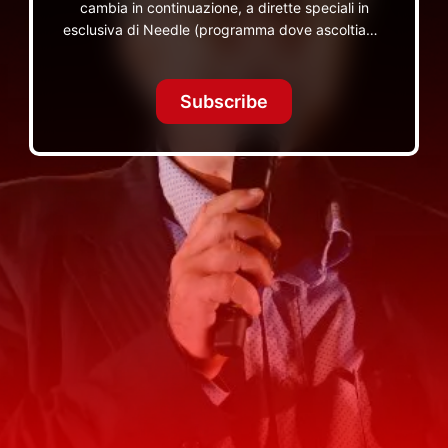
cambia in continuazione, a dirette speciali in
esclusiva di Needle (programma dove ascoltiamo
insieme vinili), le dirette intime Let's Spend
Tonight Together e altri programmi su Red Ronnie
TV non visibili da nessuna altra parte
Subscribe