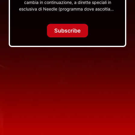
cambia in continuazione, a dirette speciali in
esclusiva di Needle (programma dove ascoltiamo
insieme vinili), le dirette intime Let's Spend
Tonight Together e altri programmi su Red Ronnie
TV non visibili da nessuna altra parte
Subscribe