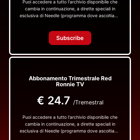
Puoi accedere a tutto l'archivio disponibile che
cambia in continuazione, a dirette speciali in
esclusiva di Needle (programma dove ascoltiamo
insieme vinili), le dirette intime Let's Spend
Tonight Together e altri programmi su Red Ronnie
TV non visibili da nessuna altra parte
Subscribe
Abbonamento Trimestrale Red
Ronnie TV
€
24.7
/Tremestral
Puoi accedere a tutto l'archivio disponibile che
cambia in continuazione, a dirette speciali in
esclusiva di Needle (programma dove ascoltiamo
insieme vinili), le dirette intime Let's Spend