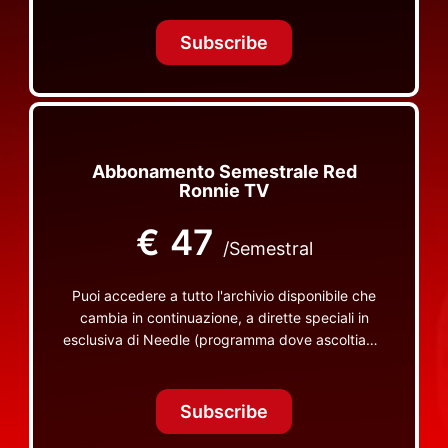
Tonight Together e altri programmi su Red Ronnie
TV non visibili da nessuna altra parte
Subscribe
Abbonamento Semestrale Red
Ronnie TV
€
47
/Semestral
Puoi accedere a tutto l'archivio disponibile che
cambia in continuazione, a dirette speciali in
esclusiva di Needle (programma dove ascoltiamo
insieme vinili), le dirette intime Let's Spend
Tonight Together e altri programmi su Red Ronnie
TV non visibili da nessuna altra parte
Subscribe