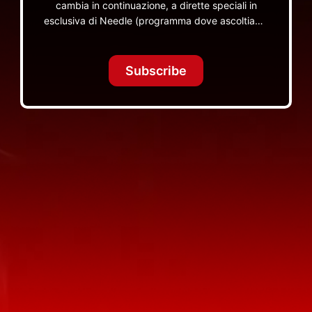
cambia in continuazione, a dirette speciali in
esclusiva di Needle (programma dove ascoltiamo
insieme vinili), le dirette intime Let's Spend
Tonight Together e altri programmi su Red Ronnie
TV non visibili da nessuna altra parte
Subscribe