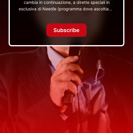
cambia in continuazione, a dirette speciali in
esclusiva di Needle (programma dove ascoltiamo
insieme vinili), le dirette intime Let's Spend
Tonight Together e altri programmi su Red Ronnie
TV non visibili da nessuna altra parte
Subscribe