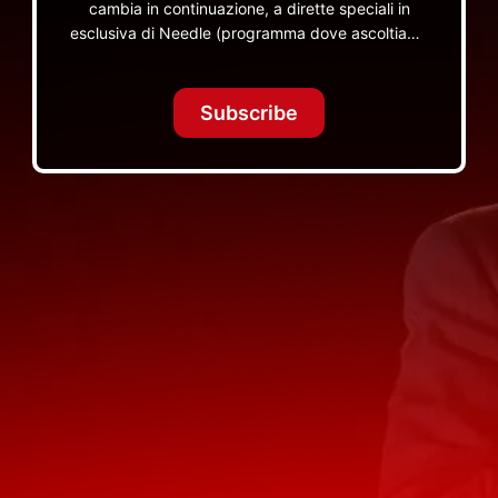
cambia in continuazione, a dirette speciali in
esclusiva di Needle (programma dove ascoltiamo
insieme vinili), le dirette intime Let's Spend
Tonight Together e altri programmi su Red Ronnie
TV non visibili da nessuna altra parte
Subscribe